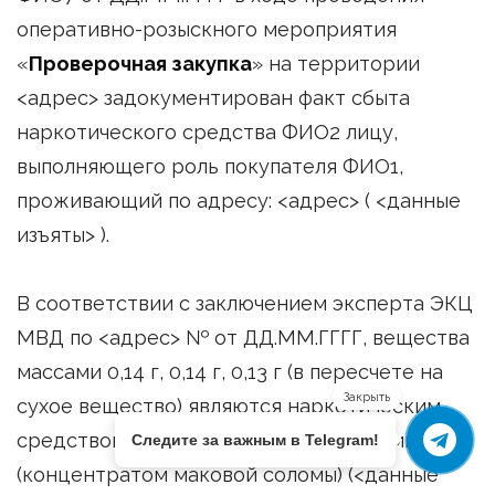
оперативно-розыскного мероприятия
«
Проверочная закупка
» на территории
<адрес> задокументирован факт сбыта
наркотического средства ФИО2 лицу,
выполняющего роль покупателя ФИО1,
проживающий по адресу: <адрес> ( <данные
изъяты> ).
В соответствии с заключением эксперта ЭКЦ
МВД по <адрес> № от ДД.ММ.ГГГГ, вещества
массами 0,14 г, 0,14 г, 0,13 г (в пересчете на
Закрыть
сухое вещество) являются наркотическим
средством экстрактом маковой соломы
Следите за важным в Telegram!
(концентратом маковой соломы) (<данные