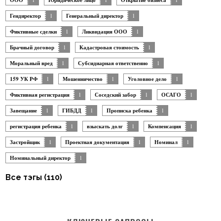
ООО
Юридическое лицо
Открытие бизнеса
Гендиректор
1
Генеральный директор
1
Фиктивные сделки
1
Ликвидация ООО
1
Брачный договор
1
Кадастровая стоимость
1
Моральный вред
1
Субсидиарная ответственно
1
159 УК РФ
1
Мошенничество
1
Уголовное дело
1
Фиктивная регистрация
1
Соседский забор
1
ОСАГО
1
Завещание
1
ГИБДД
1
Прописка ребенка
1
регистрация ребенка
1
взыскать долг
1
Компенсация
1
Застройщик
1
Проектная документация
1
Номинал
1
Номинальный директор
1
Все тэгы (110)