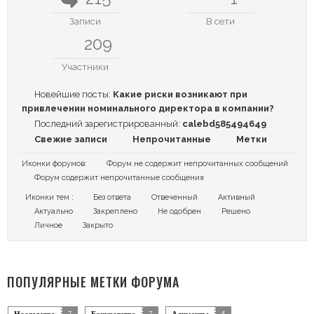
Записи
В сети
209
Участники
Новейшие посты:
Какие риски возникают при
привлечении номинального директора в компании?
Последний зарегистрированный:
calebd585494649
Свежие записи
Непрочитанные
Метки
Иконки форумов:
Форум не содержит непрочитанных сообщений
Форум содержит непрочитанные сообщения
Иконки тем :
Без ответа
Отвеченный
Активный
Актуально
Закреплено
Не одобрен
Решено
Личное
Закрыто
ПОПУЛЯРНЫЕ МЕТКИ ФОРУМА
7
7
5