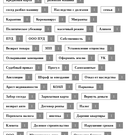
Кредитная карта
разбитая машина
сосед разбил машину
1
Наследство с долгами
1
семья
1
Карантин
1
Коронавирус
1
Мигранты
1
Политическое убежище
1
масочный режим
1
Алимен
1
ПУД
1
ООО ПУД
1
Собственность
1
Возврат товара
1
ЗПП
1
Установление отцовства
1
Оспаривание завещания
1
Оформить землю
1
УК
1
Судебный приказ
1
Прогул
1
Самозанятые
1
Апелляция
1
Штраф за опоздание
1
Отказ от наследства
1
Арест недвижимости
1
КОАП
1
Парковка
1
Забор соседа
1
Зарплатная карта
1
Вернуть деньги
1
возврат авто
1
Договор ренты
1
Налог
1
Переплата налога
1
ипотека
1
Дарение квартиры
1
Клевета
1
Долевое строительство
1
Нарушение сроков
1
1
1
1