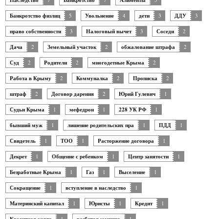
Наследство
Банкротство
Алименты
Банкротство физлиц
5
Увольнение
4
дети
3
ДДУ
3
право собственности
3
Налоговый вычет
3
Соседи
2
Дача
2
Земельный участок
2
обжалование штрафа
2
Суд
2
Родители
2
многодетные Крыма
2
Работа в Крыму
2
Коммуналка
2
Прописка
2
штраф
2
Договор дарения
2
Юрий Гулевич
1
Судьи Крыма
1
мефедрон
1
228 УК РФ
1
бывший муж
1
лишение родительских пра
1
ПДД
1
Свидетель
1
ТОО
1
Расторжение договора
1
Декрет
1
Общение с ребенком
1
Центр занятости
1
Безработные Крыма
1
Газ
1
Выселение
1
Сокращение
1
вступление в наследство
1
Материнский капитал
1
Юристы
1
Кредит
1
1
1