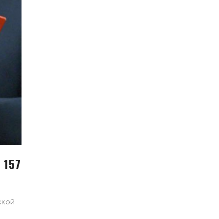
 157
ской