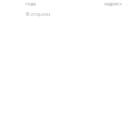
года. <адрес>. ...
27.09.2021