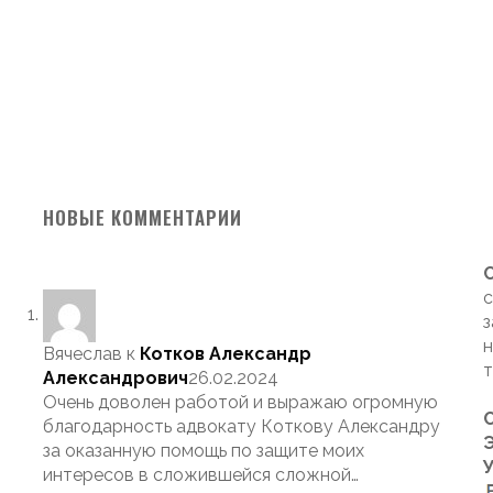
НОВЫЕ КОММЕНТАРИИ
с
з
н
Вячеслав
к
Котков Александр
т
Александрович
26.02.2024
Очень доволен работой и выражаю огромную
благодарность адвокату Коткову Александру
Э
за оказанную помощь по защите моих
интересов в сложившейся сложной…