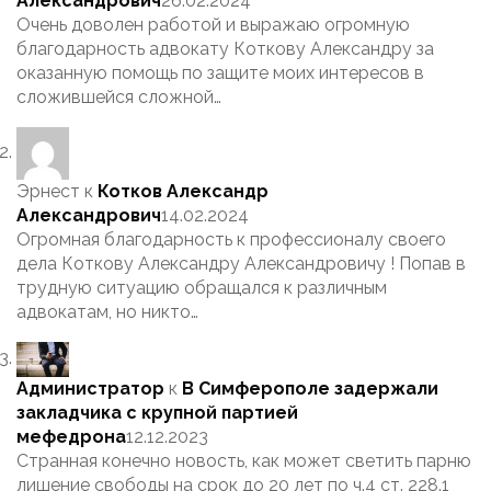
Александрович
26.02.2024
Очень доволен работой и выражаю огромную
благодарность адвокату Коткову Александру за
оказанную помощь по защите моих интересов в
сложившейся сложной…
Эрнест
к
Котков Александр
Александрович
14.02.2024
Огромная благодарность к профессионалу своего
дела Коткову Александру Александровичу ! Попав в
трудную ситуацию обращался к различным
адвокатам, но никто…
Администратор
к
В Симферополе задержали
закладчика с крупной партией
мефедрона
12.12.2023
Странная конечно новость, как может светить парню
лишение свободы на срок до 20 лет по ч.4 ст. 228.1