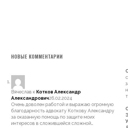
НОВЫЕ КОММЕНТАРИИ
с
з
н
Вячеслав
к
Котков Александр
т
Александрович
26.02.2024
Очень доволен работой и выражаю огромную
благодарность адвокату Коткову Александру
Э
за оказанную помощь по защите моих
интересов в сложившейся сложной…