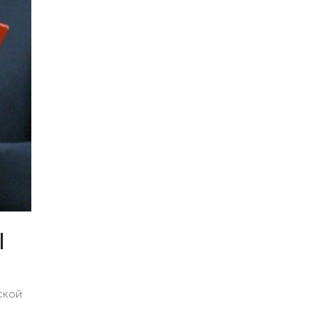
|
ской