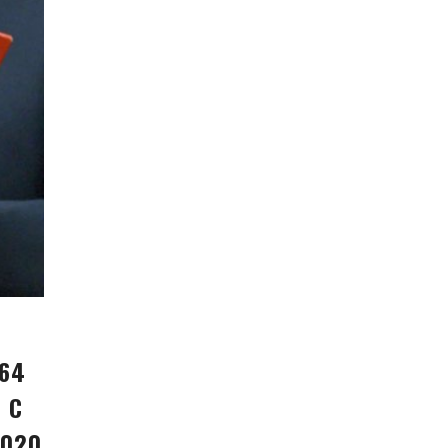
264
 С
2020