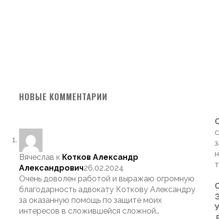
НОВЫЕ КОММЕНТАРИИ
с
з
н
Вячеслав
к
Котков Александр
т
Александрович
26.02.2024
Очень доволен работой и выражаю огромную
благодарность адвокату Коткову Александру
Э
за оказанную помощь по защите моих
интересов в сложившейся сложной…