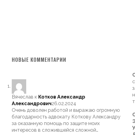
НОВЫЕ КОММЕНТАРИИ
с
з
н
Вячеслав
к
Котков Александр
т
Александрович
26.02.2024
Очень доволен работой и выражаю огромную
благодарность адвокату Коткову Александру
Э
за оказанную помощь по защите моих
интересов в сложившейся сложной…