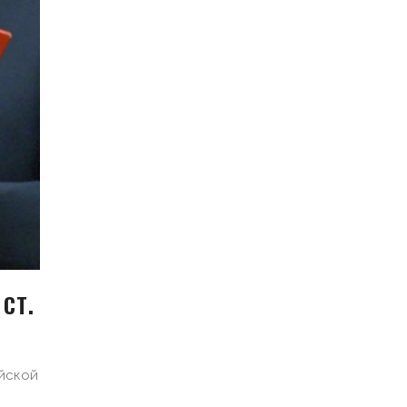
 СТ.
йской