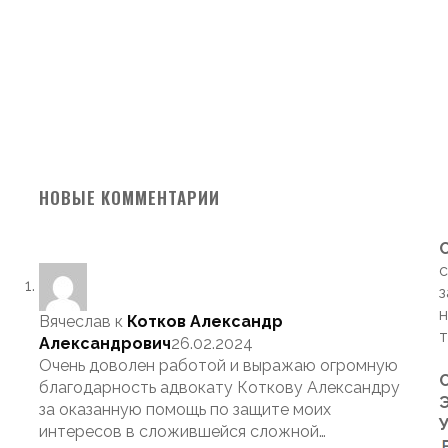
НОВЫЕ КОММЕНТАРИИ
с
з
н
Вячеслав
к
Котков Александр
т
Александрович
26.02.2024
Очень доволен работой и выражаю огромную
благодарность адвокату Коткову Александру
Э
за оказанную помощь по защите моих
интересов в сложившейся сложной…