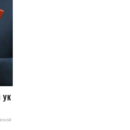
8 УК
йской