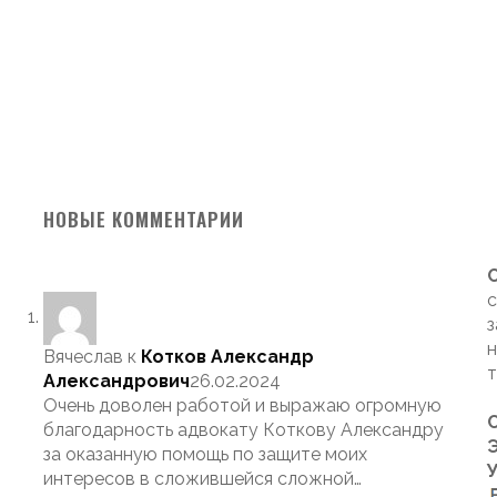
НОВЫЕ КОММЕНТАРИИ
с
з
н
Вячеслав
к
Котков Александр
т
Александрович
26.02.2024
Очень доволен работой и выражаю огромную
благодарность адвокату Коткову Александру
Э
за оказанную помощь по защите моих
интересов в сложившейся сложной…