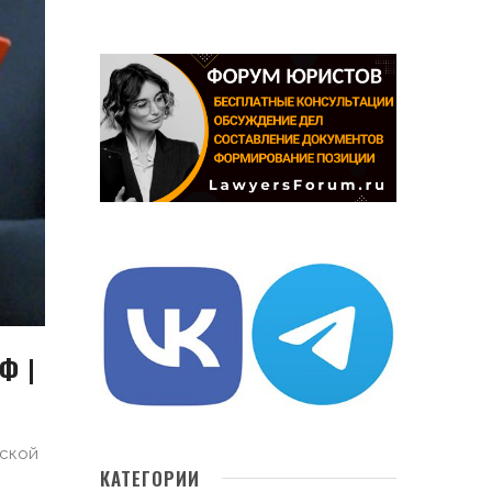
Ф |
ской
КАТЕГОРИИ
.