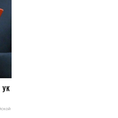
8 УК
йской