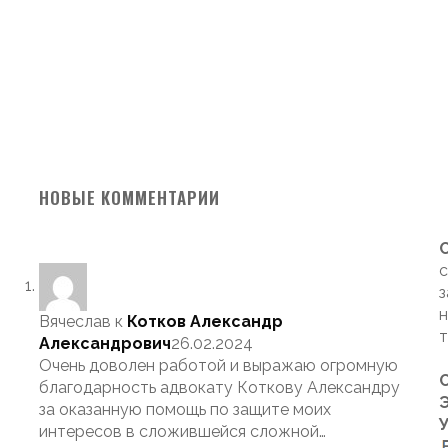
НОВЫЕ КОММЕНТАРИИ
с
з
н
Вячеслав
к
Котков Александр
т
Александрович
26.02.2024
Очень доволен работой и выражаю огромную
благодарность адвокату Коткову Александру
Э
за оказанную помощь по защите моих
интересов в сложившейся сложной…