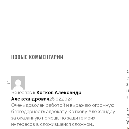
НОВЫЕ КОММЕНТАРИИ
с
з
н
Вячеслав
к
Котков Александр
т
Александрович
26.02.2024
Очень доволен работой и выражаю огромную
благодарность адвокату Коткову Александру
Э
за оказанную помощь по защите моих
интересов в сложившейся сложной…