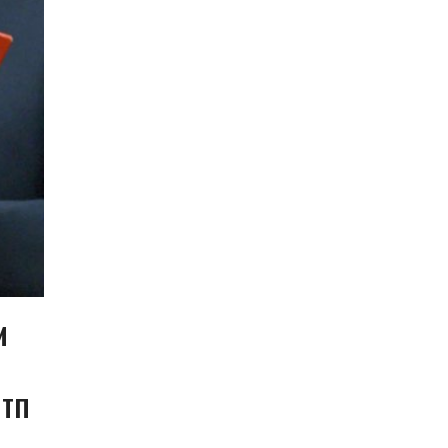
И
ДТП