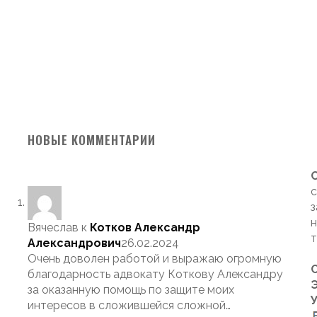
НОВЫЕ КОММЕНТАРИИ
с
з
н
Вячеслав
к
Котков Александр
т
Александрович
26.02.2024
Очень доволен работой и выражаю огромную
благодарность адвокату Коткову Александру
Э
за оказанную помощь по защите моих
интересов в сложившейся сложной…