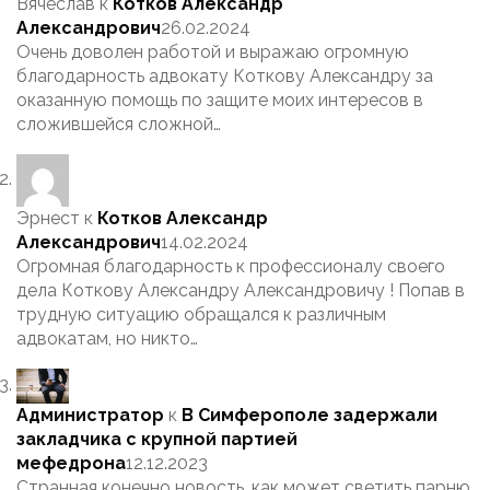
Вячеслав
к
Котков Александр
Александрович
26.02.2024
Очень доволен работой и выражаю огромную
благодарность адвокату Коткову Александру за
оказанную помощь по защите моих интересов в
сложившейся сложной…
Эрнест
к
Котков Александр
Александрович
14.02.2024
Огромная благодарность к профессионалу своего
дела Коткову Александру Александровичу ! Попав в
трудную ситуацию обращался к различным
адвокатам, но никто…
Администратор
к
В Симферополе задержали
закладчика с крупной партией
мефедрона
12.12.2023
Странная конечно новость, как может светить парню