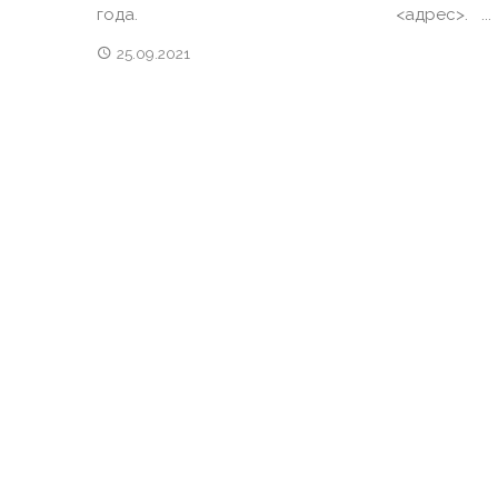
года. <адрес>. ...
25.09.2021