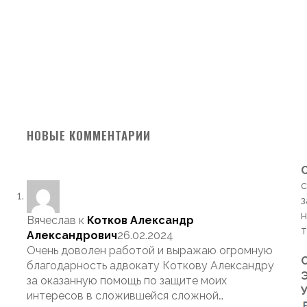
НОВЫЕ КОММЕНТАРИИ
с
з
н
Вячеслав
к
Котков Александр
т
Александрович
26.02.2024
Очень доволен работой и выражаю огромную
благодарность адвокату Коткову Александру
Э
за оказанную помощь по защите моих
интересов в сложившейся сложной…