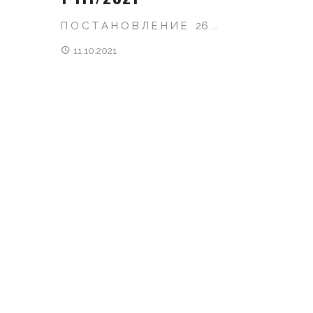
П О С Т А Н О В Л Е Н И Е 26 ...
11.10.2021