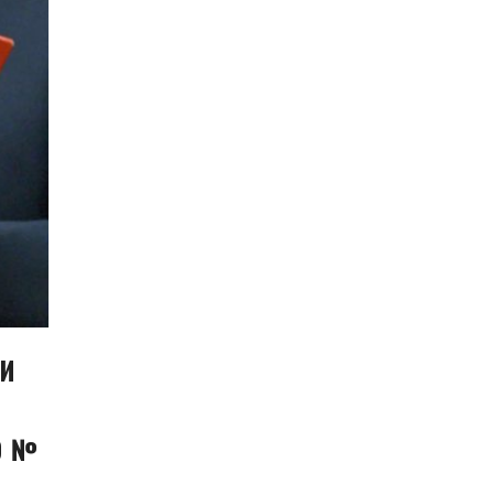
ИИ
О №