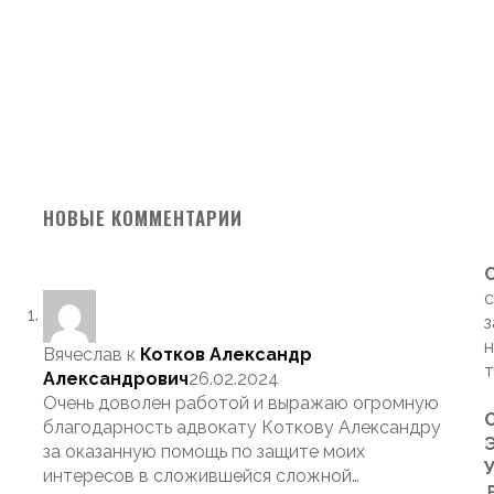
НОВЫЕ КОММЕНТАРИИ
с
з
н
Вячеслав
к
Котков Александр
т
Александрович
26.02.2024
Очень доволен работой и выражаю огромную
благодарность адвокату Коткову Александру
Э
за оказанную помощь по защите моих
интересов в сложившейся сложной…