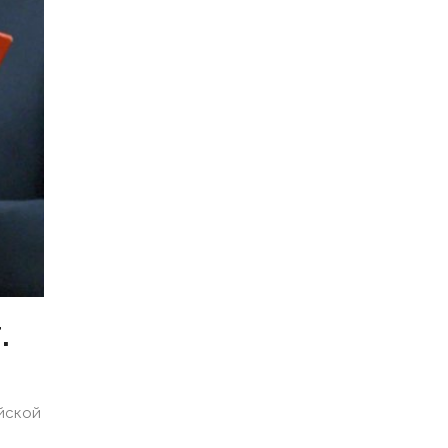
.
йской