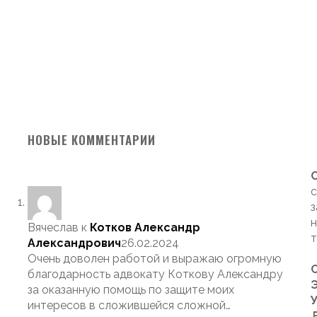
НОВЫЕ КОММЕНТАРИИ
с
з
н
Вячеслав
к
Котков Александр
т
Александрович
26.02.2024
Очень доволен работой и выражаю огромную
благодарность адвокату Коткову Александру
Э
за оказанную помощь по защите моих
интересов в сложившейся сложной…