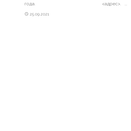
года. <адрес>. ...
25.09.2021