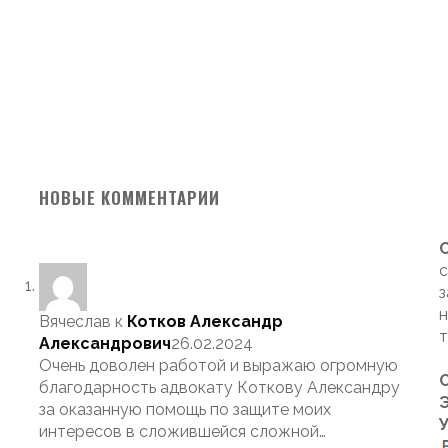
НОВЫЕ КОММЕНТАРИИ
с
з
н
Вячеслав
к
Котков Александр
т
Александрович
26.02.2024
Очень доволен работой и выражаю огромную
благодарность адвокату Коткову Александру
Э
за оказанную помощь по защите моих
интересов в сложившейся сложной…