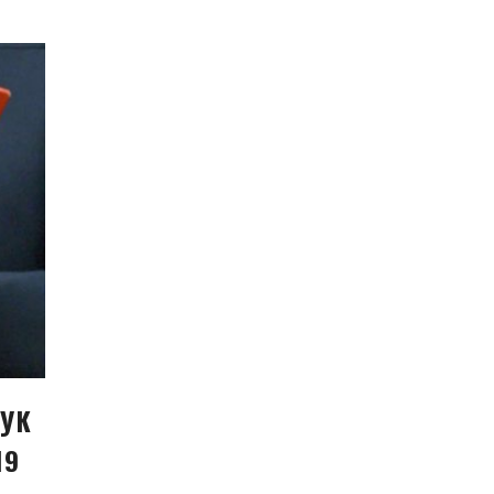
 УК
19