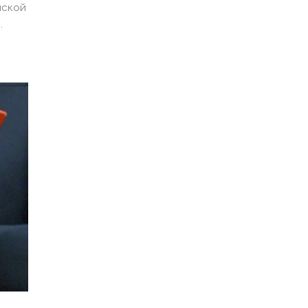
йской
.