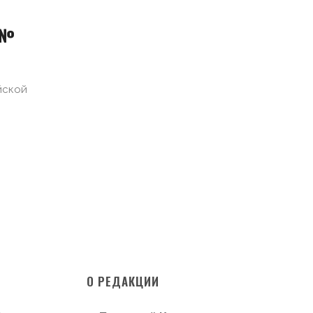
 №
йской
О РЕДАКЦИИ