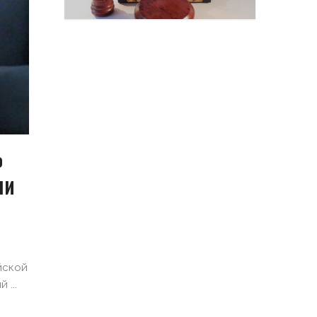
Ф
ЛИ
йской
...