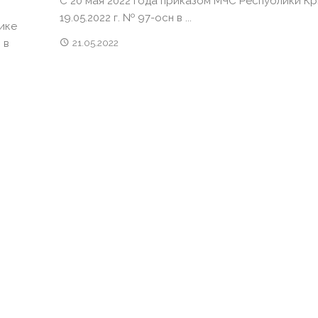
С 20 мая 2022 года приказом МЧС Республики Кр
19.05.2022 г. № 97-осн в ...
ике
 в
21.05.2022