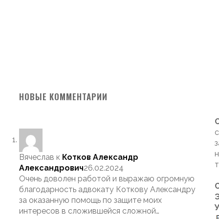
НОВЫЕ КОММЕНТАРИИ
с
з
н
Вячеслав
к
Котков Александр
т
Александрович
26.02.2024
Очень доволен работой и выражаю огромную
благодарность адвокату Коткову Александру
Э
за оказанную помощь по защите моих
интересов в сложившейся сложной…