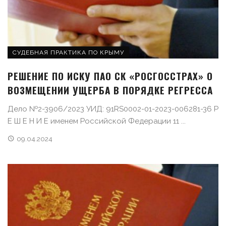
СУДЕБНАЯ ПРАКТИКА ПО КРЫМУ
РЕШЕНИЕ ПО ИСКУ ПАО СК «РОСГОССТРАХ» О
ВОЗМЕЩЕНИИ УЩЕРБА В ПОРЯДКЕ РЕГРЕССА
Дело №2-3906/2023 УИД: 91RS0002-01-2023-006281-36 Р
Е Ш Е Н И Е именем Российской Федерации 11 ...
09.04.2024