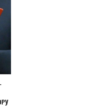
-
ОРУ