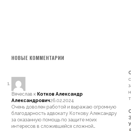
НОВЫЕ КОММЕНТАРИИ
с
з
н
Вячеслав
к
Котков Александр
т
Александрович
26.02.2024
Очень доволен работой и выражаю огромную
благодарность адвокату Коткову Александру
Э
за оказанную помощь по защите моих
интересов в сложившейся сложной…