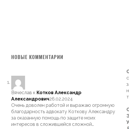
НОВЫЕ КОММЕНТАРИИ
с
з
н
Вячеслав
к
Котков Александр
т
Александрович
26.02.2024
Очень доволен работой и выражаю огромную
благодарность адвокату Коткову Александру
Э
за оказанную помощь по защите моих
интересов в сложившейся сложной…