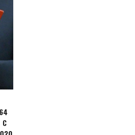
264
 С
2020