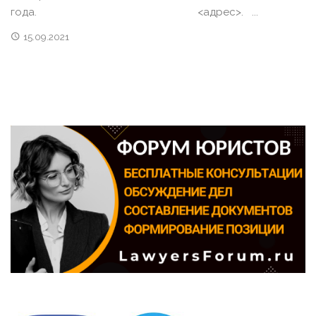
года. <адрес>. ...
15.09.2021