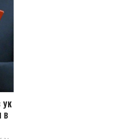
8 УК
М В