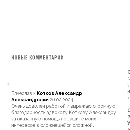
НОВЫЕ КОММЕНТАРИИ
с
з
н
Вячеслав
к
Котков Александр
т
Александрович
26.02.2024
Очень доволен работой и выражаю огромную
благодарность адвокату Коткову Александру
Э
за оказанную помощь по защите моих
интересов в сложившейся сложной…