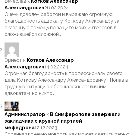
Вячеслав
к
Котков Александр
Александрович
26.02.2024
Очень доволен работой и выражаю огромную
благодарность адвокату Коткову Александру за
оказанную помощь по защите моих интересов в
сложившейся сложной…
Эрнест
к
Котков Александр
Александрович
14.02.2024
Огромная благодарность к профессионалу своего
дела Коткову Александру Александровичу ! Попав в
трудную ситуацию обращался к различным
адвокатам, но никто…
Администратор
к
В Симферополе задержали
закладчика с крупной партией
мефедрона
12.12.2023
Странная конечно новость, как может светить парню