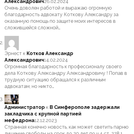
Александрович
26.02.2024
Очень доволен работой и выражаю огромную
благодарность адвокату Коткову Александру за
оказанную помощь по защите моих интересов в
сложившейся сложной…
Эрнест
к
Котков Александр
Александрович
14.02.2024
Огромная благодарность к профессионалу своего
дела Коткову Александру Александровичу ! Попав в
трудную ситуацию обращался к различным
адвокатам, но никто…
Администратор
к
В Симферополе задержали
закладчика с крупной партией
мефедрона
12.12.2023
Странная конечно новость, как может светить парню
лишение свободы на срок до 20 лет по ч.4 ст. 228.1