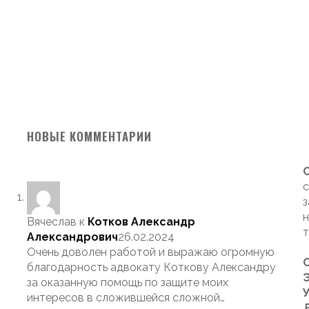
НОВЫЕ КОММЕНТАРИИ
с
з
н
Вячеслав
к
Котков Александр
т
Александрович
26.02.2024
Очень доволен работой и выражаю огромную
благодарность адвокату Коткову Александру
Э
за оказанную помощь по защите моих
интересов в сложившейся сложной…