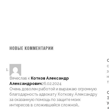
НОВЫЕ КОММЕНТАРИИ
с
з
н
Вячеслав
к
Котков Александр
т
Александрович
26.02.2024
Очень доволен работой и выражаю огромную
благодарность адвокату Коткову Александру
Э
за оказанную помощь по защите моих
интересов в сложившейся сложной…