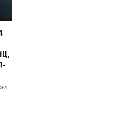
4
ИЦ,
1-
юня