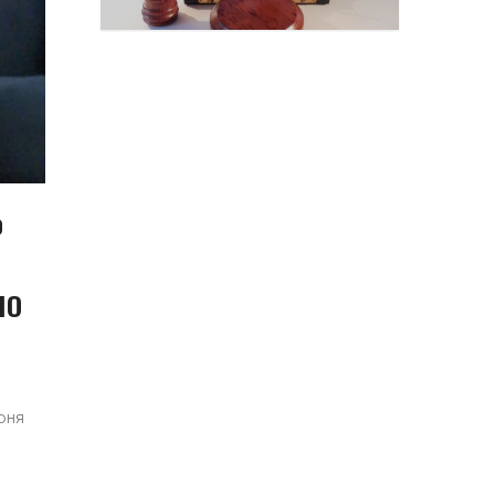
Ф
ЛО
юня