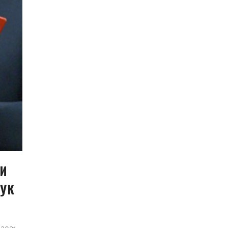
ИИ
 УК