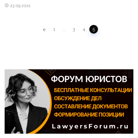
23.09.2021
POSTS NAVIGATION
1
...
3
4
5