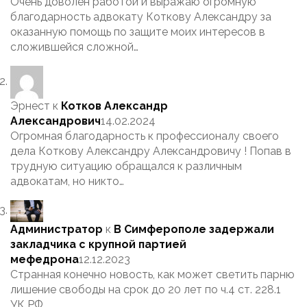
Очень доволен работой и выражаю огромную
благодарность адвокату Коткову Александру за
оказанную помощь по защите моих интересов в
сложившейся сложной…
Эрнест
к
Котков Александр
Александрович
14.02.2024
Огромная благодарность к профессионалу своего
дела Коткову Александру Александровичу ! Попав в
трудную ситуацию обращался к различным
адвокатам, но никто…
Администратор
к
В Симферополе задержали
закладчика с крупной партией
мефедрона
12.12.2023
Странная конечно новость, как может светить парню
лишение свободы на срок до 20 лет по ч.4 ст. 228.1
УК РФ,…