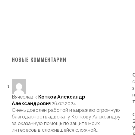
НОВЫЕ КОММЕНТАРИИ
с
з
н
Вячеслав
к
Котков Александр
т
Александрович
26.02.2024
Очень доволен работой и выражаю огромную
благодарность адвокату Коткову Александру
Э
за оказанную помощь по защите моих
интересов в сложившейся сложной…