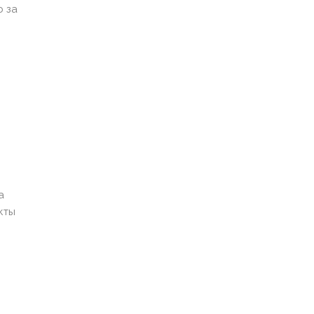
ю за
а
кты