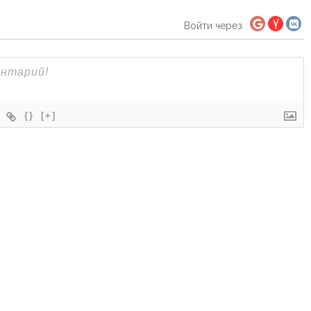
Войти через
{}
[+]