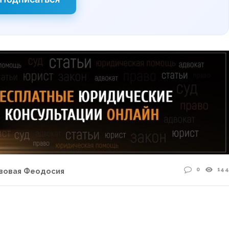
0
144
вовая Феодосия