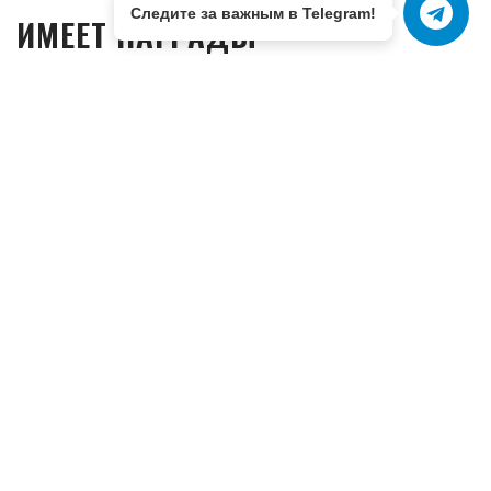
Следите за важным в Telegram!
ИМЕЕТ НАГРАДЫ
1988 год – медаль «За безупречную службу в
Вооруженных Силах СССР»;
1998 год – орден «И.В. Сталина»;
1999 год – медаль «Жукова»;
2015 год – медаль «25 лет вывода советских
войск з Афганистана»;
2020 год – медаль «За доблестный труд».
Депутат Керченского городского совета
первого созыва 2014-2019 г.
С сентября 2019 года – депутат