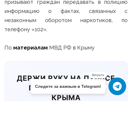
призывают граждан передавать в полицию
информацию о фактах, связанных с
незаконным оборотом наркотиков, по
телефону «102».
По
материалам
МВД РФ в Крыму
Закрыть
ДЕРЖИ РУКУ НА ПУЛЬСЕ
ПРАВОВОЙ ЖИЗНИ
Следите за важным в Telegram!
КРЫМА
Подпишись на Telegram канал
"Правовой Крым":
Актуальные
изменения в законодательстве,