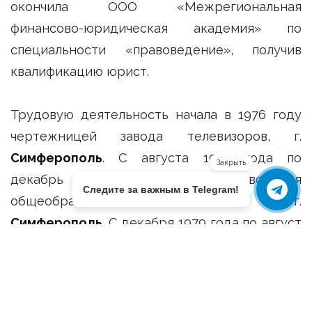
окончила ООО «Межрегиональная
финансово-юридическая академия» по
специальности «правоведение», получив
квалификацию юрист.
Трудовую деятельность начала в 1976 году
чертежницей завода телевизоров, г.
Симферополь
. С августа 1977 года по
Закрыть
декабрь 1979 года старшая вожатая
Следите за важным в Telegram!
общеобразовательной школы № 40, г.
Симферополь
. С декабря 1979 года по август
1984 года – председатель профкома
учащихся технического училища № 1, г.
Симферополь
. С августа 1984 года по апрель
1986 года учитель истории средней школы №