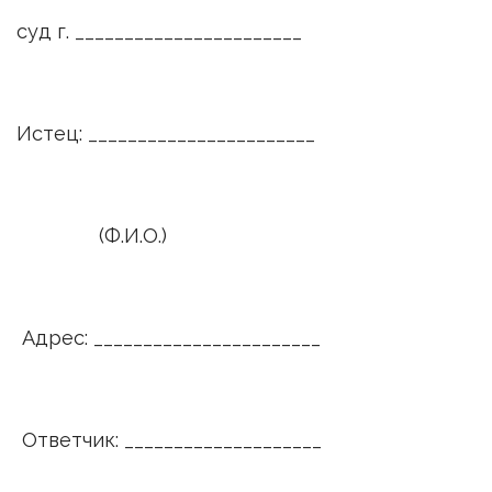
суд г. _______________________
Истец: _______________________
(Ф.И.О.)
Адрес: _______________________
Ответчик: ____________________