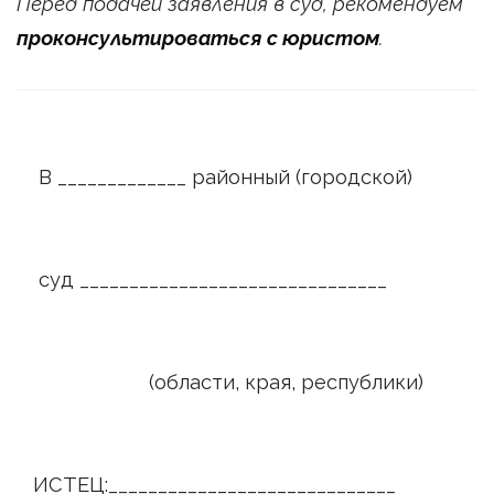
Перед подачей заявления в суд, рекомендуем
проконсультироваться с юристом
.
В _____________ районный (городской)
суд _______________________________
(области, края, республики)
ИСТЕЦ:_____________________________