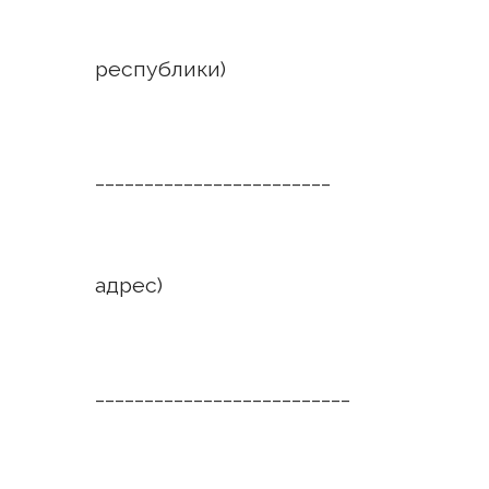
(к
республики)
ИСТ
________________________
(Ф.
адрес)
ОТВЕ
__________________________
(наиме