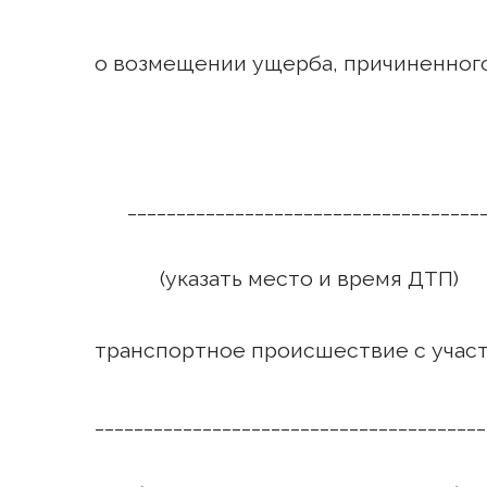
о возмещении ущерба, причиненно
___________________________________
(указать место и время ДТП)
транспортное происшествие с участи
________________________________________