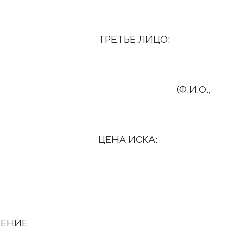
 ЛИЦО:
И.О.,
ИСКА:
НИЕ