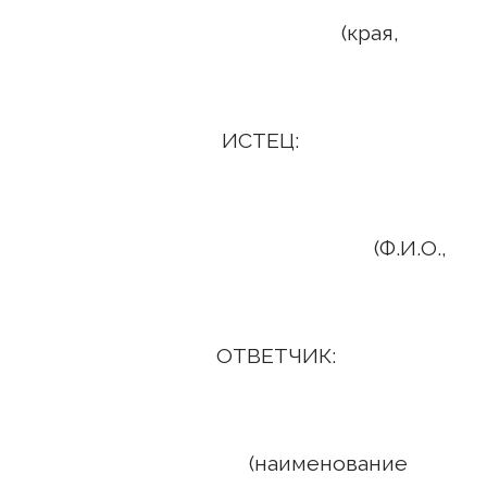
рая,
ЕЦ:
И.О.,
ТЧИК:
нование