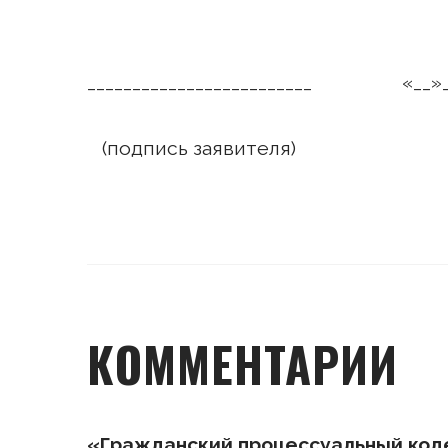
_________________________ «__»____
(подпись заявителя)
КОММЕНТАРИИ
«Гражданский процессуальный код