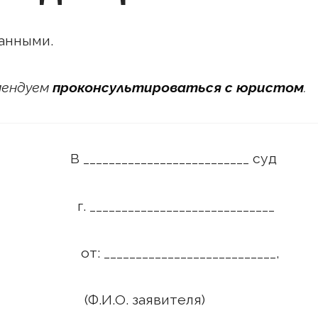
анными.
омендуем
проконсультироваться с юристом
.
_____________ суд
_________________
________________,
аявителя)