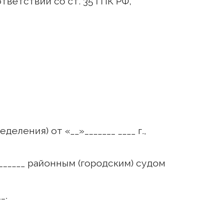
ветствии со ст. 35 ГПК РФ,
ления) от «__»_______ ____ г.,
_______ районным (городским) судом
_.