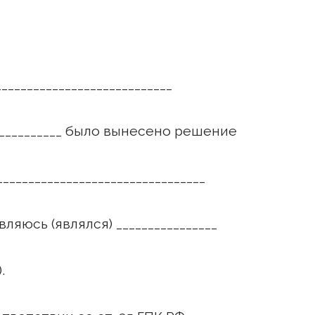
___________________________
____________ было вынесено решение
________________________________
вляюсь (являлся) ________________
.