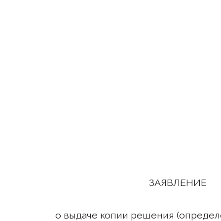
проживающ__
_______________
Дело No. ______
ЗАЯВЛЕНИЕ
о выдаче копии решения (определ