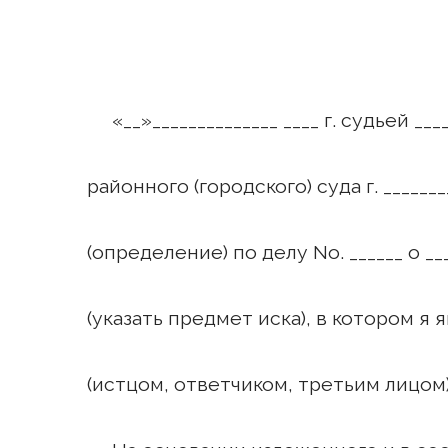
«__»______________ ____ г. судьей ____
районного (городского) суда г. _____
(определение) по делу No. ______ о ___
(указать предмет иска), в котором я я
(истцом, ответчиком, третьим лицом)