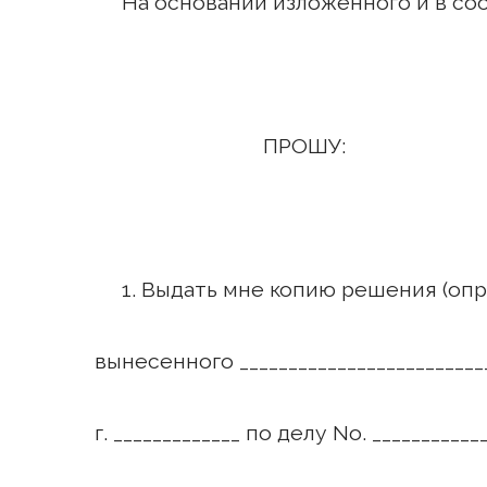
На основании изложенного и в соот
ПРОШУ:
1. Выдать мне копию решения (опреде
вынесенного ________________________
г. _____________ по делу No. ____________