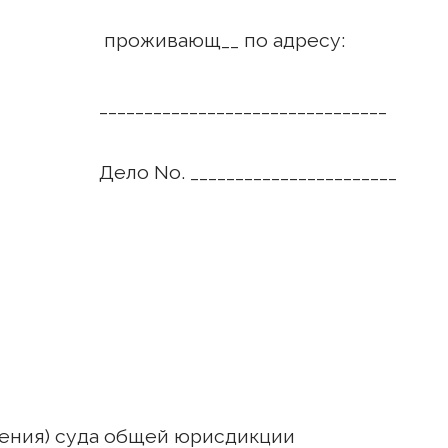
 по адресу:
_________________
_________________
ения) суда общей юрисдикции