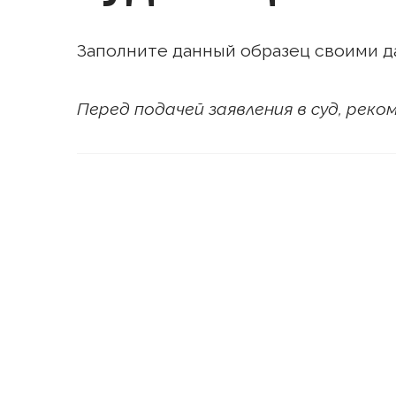
Заполните данный образец своими д
Перед подачей заявления в суд, рек
В _____________
г. ____________
от: ___________
(Ф.И.О. з