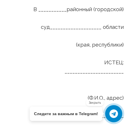
В ___________районный (городской)
суд____________________ области
(края, республики)
ИСТЕЦ:
_______________________
(Ф.И.О., адрес)
Закрыть
Следите за важным в Telegram!
ОТВЕТЧИК: ____________________