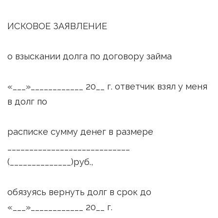
ИСКОВОЕ ЗАЯВЛЕНИЕ
о взыскании долга по договору займа
«___»____________ 20__ г. ответчик взял у меня
в долг по
расписке сумму денег в размере
____________________________
(______________)руб.,
обязуясь вернуть долг в срок до
«___»____________ 20__ г.