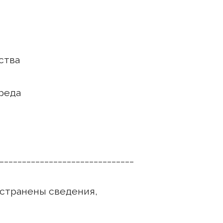
тва
еда
______________________________
странены сведения,