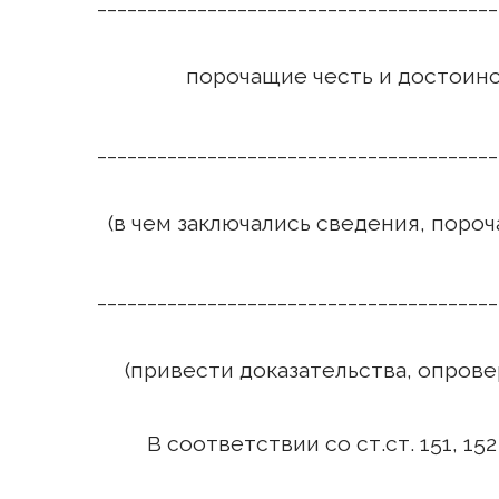
________________________________________
порочащие честь и достоинств
________________________________________
(в чем заключались сведения, пороч
________________________________________
(привести доказательства, опрове
В соответствии со ст.ст. 151, 152 ГК