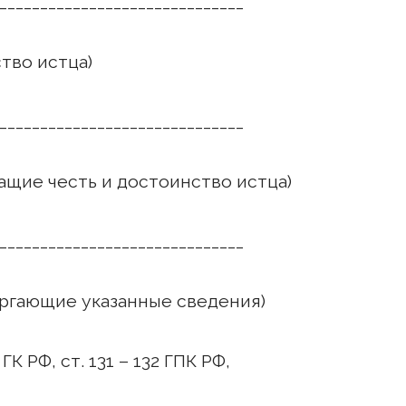
______________________________
о истца)
______________________________
ащие честь и достоинство истца)
______________________________
ргающие указанные сведения)
 РФ, ст. 131 – 132 ГПК РФ,