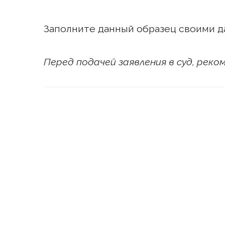
Заполните данный образец своими д
Перед подачей заявления в суд, рек
В _______________
(название
межмуниципаль
суд г. __________