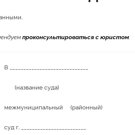
анными.
омендуем
проконсультироваться с юристом
.
______________
 суда)
ный (районный)
______________