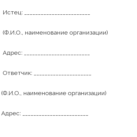
______________
ание организации)
______________
_______________
ание организации)
______________