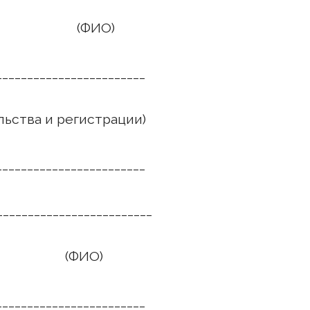
ФИО)
________________________
льства и регистрации)
________________________
________________________
ФИО)
________________________