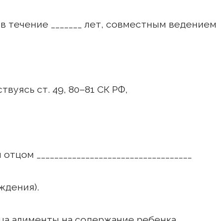
 течение _______ лет, совместным ведением
вуясь ст. 49, 80–81 СК РФ,
отцом ___________________________________
ождения).
стца алименты на содержание ребенка