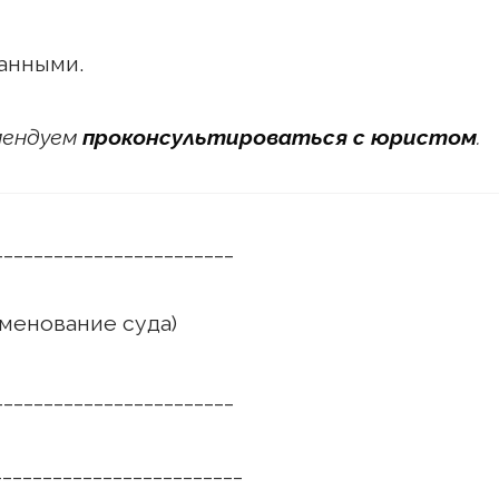
анными.
омендуем
проконсультироваться с юристом
.
________________________
енование суда)
________________________
________________________