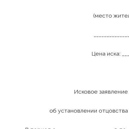
(место жите
_____________
Цена иска: ___
(сумм
Исковое заявлени
об установлении отцовства и 