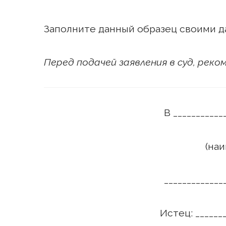
Заполните данный образец своими д
Перед подачей заявления в суд, рек
В ___________
(наим
_____________
Истец: _______