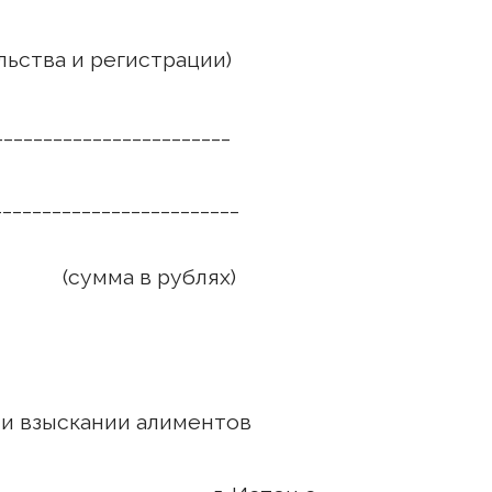
льства и регистрации)
________________________
________________________
а в рублях)
е
взыскании алиментов