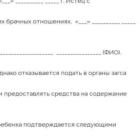
«___» __________ _____ г. Истец с
 брачных отношениях. «___» __________ _____
__________________ ________________ (ФИО).
днако отказывается подать в органы загса
 и предоставлять средства на содержание
ребенка подтверждается следующими