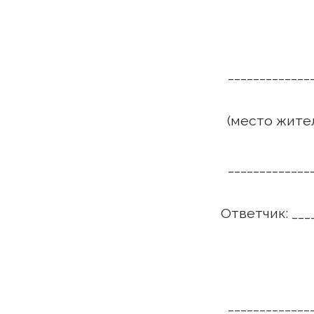
(
_____________
(место жите
_____________
Ответчик: ____
(
_____________