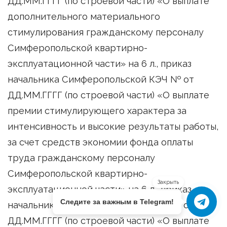
ДД.ММ.ГГГГ (по строевой части) «О выплате
дополнительного материального
стимулирования гражданскому персоналу
Симферопольской квартирно-
эксплуатационной части» на 6 л., приказ
начальника Симферопольской КЭЧ № от
ДД.ММ.ГГГГ (по строевой части) «О выплате
премии стимулирующего характера за
интенсивность и высокие результаты работы,
за счет средств экономии фонда оплаты
труда гражданскому персоналу
Симферопольской квартирно-
Закрыть
эксплуатационной части» на 6 л., приказ
Следите за важным в Telegram!
начальника Симферопольской КЭЧ № от
ДД.ММ.ГГГГ (по строевой части) «О выплате