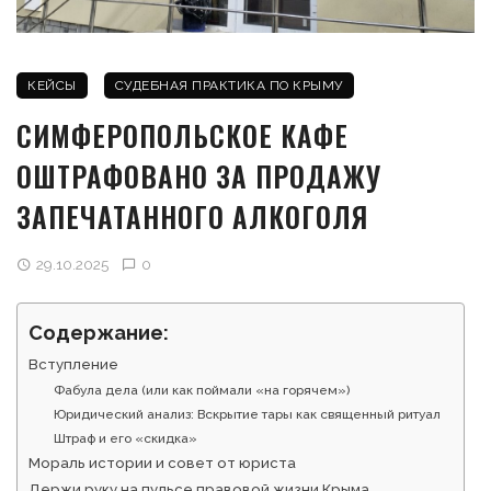
КЕЙСЫ
СУДЕБНАЯ ПРАКТИКА ПО КРЫМУ
СИМФЕРОПОЛЬСКОЕ КАФЕ
ОШТРАФОВАНО ЗА ПРОДАЖУ
ЗАПЕЧАТАННОГО АЛКОГОЛЯ
29.10.2025
0
Содержание:
Вступление
Фабула дела (или как поймали «на горячем»)
Юридический анализ: Вскрытие тары как священный ритуал
Штраф и его «скидка»
Мораль истории и совет от юриста
Держи руку на пульсе правовой жизни Крыма