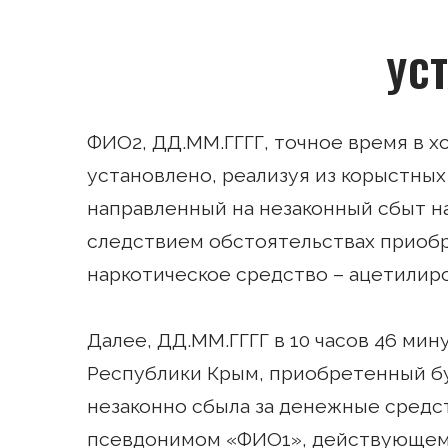
УС
ФИО2, ДД.ММ.ГГГГ, точное время в х
установлено, реализуя из корыстны
направленный на незаконный сбыт н
следствием обстоятельствах приоб
наркотическое средство – ацетили
Далее, ДД.ММ.ГГГГ в 10 часов 46 мин
Республики Крым, приобретенный б
незаконно сбыла за денежные средст
псевдонимом «ФИО1», действующему