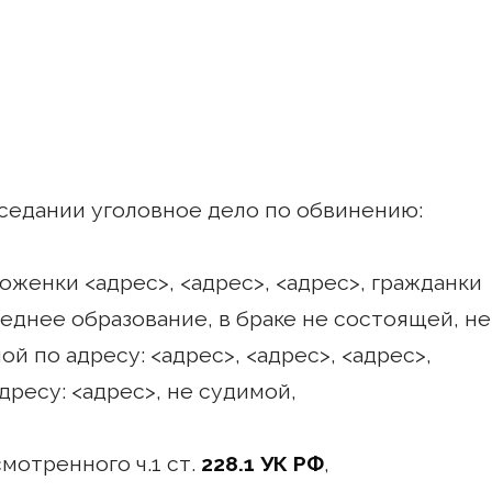
седании уголовное дело по обвинению:
оженки <адрес>, <адрес>, <адрес>, гражданки
днее образование, в браке не состоящей, не
й по адресу: <адрес>, <адрес>, <адрес>,
дресу: <адрес>, не судимой,
мотренного ч.1 ст.
228.1 УК РФ
,