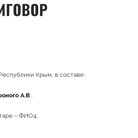
ИГОВОР
еспублики Крым, в составе:
роного А.В
.,
таре – ФИО4,